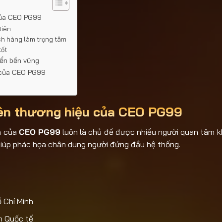
của CEO PG99
tiên
ách hàng làm trọng tâm
tốt
riển bền vững
i của CEO PG99
nên thương hiệu của CEO PG99
n của
CEO PG99
luôn là chủ đề được nhiều người quan tâm k
 giúp phác họa chân dung người đứng đầu hệ thống.
ồ Chí Minh
h Quốc tế