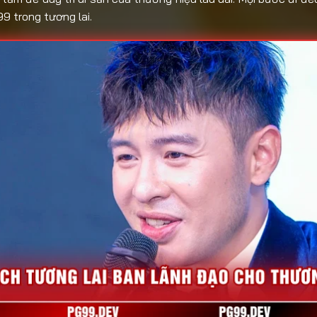
9 trong tương lai.