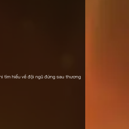
hi tìm hiểu về đội ngũ đứng sau thương