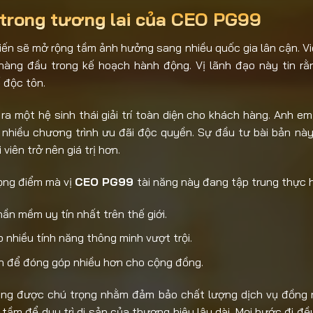
 trong tương lai của CEO PG99
kiến sẽ mở rộng tầm ảnh hưởng sang nhiều quốc gia lân cận. 
 hàng đầu trong kế hoạch hành động. Vị lãnh đạo này tin rằ
ế độc tôn.
 ra một hệ sinh thái giải trí toàn diện cho khách hàng. Anh e
g nhiều chương trình ưu đãi độc quyền. Sự đầu tư bài bản n
viên trở nên giá trị hơn.
rọng điểm mà vị
CEO PG99
tài năng này đang tập trung thực h
ần mềm uy tín nhất trên thế giới.
p nhiều tính năng thông minh vượt trội.
 để đóng góp nhiều hơn cho cộng đồng.
ũng được chú trọng nhằm đảm bảo chất lượng dịch vụ đồng 
tầm để duy trì di sản của thương hiệu lâu dài. Mọi bước đi đ