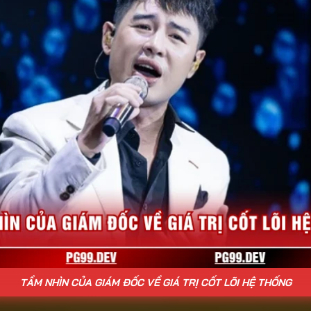
TẦM NHÌN CỦA GIÁM ĐỐC VỀ GIÁ TRỊ CỐT LÕI HỆ THỐNG