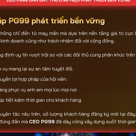
giúp PG99 phát triển bền vững
không chỉ đến từ may mắn mà dựa trên nền tảng giá trị cực
kinh doanh cũng như trách nhiệm đối với cộng đồng.
 định uy tín vượt trội so với các đối thủ cùng phân khúc trên 
 vụ mang lại sự an tâm tuyệt đối.
yền lợi hợp pháp của hội viên.
àng phục vụ anh em mọi lúc mọi nơi.
úp tiết kiệm thời gian cho khách hàng.
uyên tắc nêu trên, số lượng khách hàng đăng ký mới tại đây 
ị đúng đắn mà
CEO PG99
đã dày công xây dựng suốt thời gian