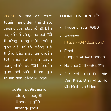
PG99
là nhà cái trực
THÔNG TIN LIÊN HỆ:
tuyến mang đến thể thao,
Thương hiệu: PG99
casino live, slot nổ hũ, bắn
cá, xổ số và game bài đổi
Website:
thưởng trong một không
https://0440.london/
gian giải trí sôi động. Hệ
Email:
thống bảo mật tài khoản
support@0440.london
tốt, nạp rút minh bạch
Hotline: 0937 684 215
cùng nhiều ưu đãi hấp dẫn
giúp hội viên tham gia
Địa chỉ: 350 Đ. Trần
thuận tiện, đăng ký ngay!
Văn Kiểu, Bình Phú, Hồ
Chí Minh, Việt Nam
#pg99 #pg99casino
#slotgamepg99
#nhacaipg99
#dangkypg99