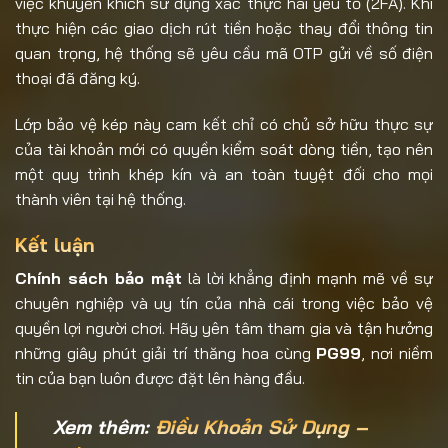
việc khuyến khích sử dụng xác thực hai yếu tố (2FA). Khi
thực hiện các giao dịch rút tiền hoặc thay đổi thông tin
quan trọng, hệ thống sẽ yêu cầu mã OTP gửi về số điện
thoại đã đăng ký.
Lớp bảo vệ kép này cam kết chỉ có chủ sở hữu thực sự
của tài khoản mới có quyền kiểm soát dòng tiền, tạo nên
một quy trình khép kín và an toàn tuyệt đối cho mọi
thành viên tại hệ thống.
Kết luận
Chính sách bảo mật
là lời khẳng định mạnh mẽ về sự
chuyên nghiệp và uy tín của nhà cái trong việc bảo vệ
quyền lợi người chơi. Hãy yên tâm tham gia và tận hưởng
những giây phút giải trí thăng hoa cùng
PG99
, nơi niềm
tin của bạn luôn được đặt lên hàng đầu.
Xem thêm:
Điều Khoản Sử Dụng –