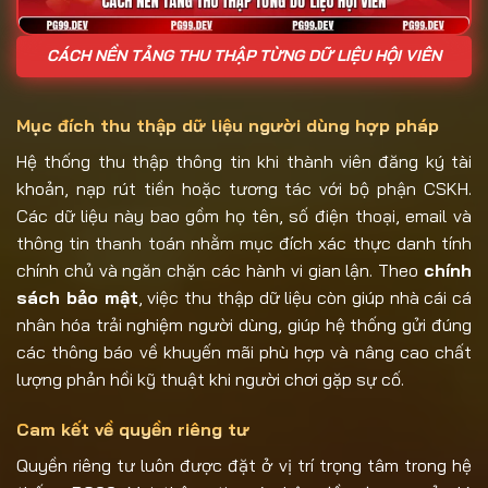
CÁCH NỀN TẢNG THU THẬP TỪNG DỮ LIỆU HỘI VIÊN
Mục đích thu thập dữ liệu người dùng hợp pháp
Hệ thống thu thập thông tin khi thành viên đăng ký tài
khoản, nạp rút tiền hoặc tương tác với bộ phận CSKH.
Các dữ liệu này bao gồm họ tên, số điện thoại, email và
thông tin thanh toán nhằm mục đích xác thực danh tính
chính chủ và ngăn chặn các hành vi gian lận. Theo
chính
sách bảo mật
, việc thu thập dữ liệu còn giúp nhà cái cá
nhân hóa trải nghiệm người dùng, giúp hệ thống gửi đúng
các thông báo về khuyến mãi phù hợp và nâng cao chất
lượng phản hồi kỹ thuật khi người chơi gặp sự cố.
Cam kết về quyền riêng tư
Quyền riêng tư luôn được đặt ở vị trí trọng tâm trong hệ