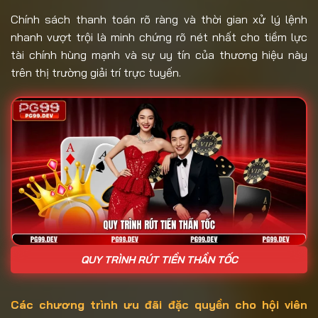
Chính sách thanh toán rõ ràng và thời gian xử lý lệnh
nhanh vượt trội là minh chứng rõ nét nhất cho tiềm lực
tài chính hùng mạnh và sự uy tín của thương hiệu này
trên thị trường giải trí trực tuyến.
QUY TRÌNH RÚT TIỀN THẦN TỐC
Các chương trình ưu đãi đặc quyền cho hội viên