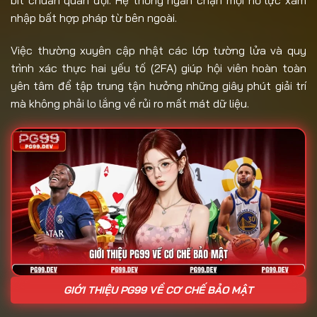
bit chuẩn quân đội. Hệ thống ngăn chặn mọi nỗ lực xâm
nhập bất hợp pháp từ bên ngoài.
Việc thường xuyên cập nhật các lớp tường lửa và quy
trình xác thực hai yếu tố (2FA) giúp hội viên hoàn toàn
yên tâm để tập trung tận hưởng những giây phút giải trí
mà không phải lo lắng về rủi ro mất mát dữ liệu.
GIỚI THIỆU PG99 VỀ CƠ CHẾ BẢO MẬT