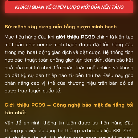
KHÁCH QUAN VỀ CHIẾN LƯỢC MỚI CỦA NỀN TẢNG
Sứ mệnh xây dựng nền tảng cược minh bạch
Mục tiêu hàng đầu khi
giới thiệu PG99
chính là kiến tạo
một sân chơi nơi sự minh bạch được đặt lên hàng đầu
trong mọi hoạt động giao dịch và đặt cược. Hệ thống tích
hợp các thuật toán chống gian lận tiên tiến, đảm bảo kết
quả của mọi trò chơi đều hoàn toàn ngẫu nhiên và không
có bất kỳ sự can thiệp nào từ bên thứ ba. Điều này góp
phần nâng cao vị thế của thương hiệu trên bản đồ cá
cược trực tuyến quốc tế.
Giới thiệu PG99 – Công nghệ bảo mật đa tầng tối
tân nhất
Vấn đề an ninh thông tin luôn được ưu tiên hàng đầu
thông qua việc áp dụng hệ thống mã hóa dữ liệu SSL 256-