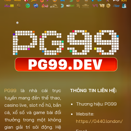
PG99
là nhà cái trực
THÔNG TIN LIÊN HỆ:
tuyến mang đến thể thao,
Thương hiệu: PG99
casino live, slot nổ hũ, bắn
cá, xổ số và game bài đổi
Website:
thưởng trong một không
https://0440.london/
gian giải trí sôi động. Hệ