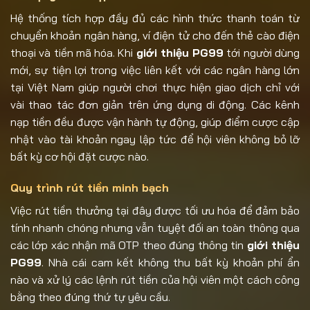
Hệ thống tích hợp đầy đủ các hình thức thanh toán từ
chuyển khoản ngân hàng, ví điện tử cho đến thẻ cào điện
thoại và tiền mã hóa. Khi
giới thiệu PG99
tới người dùng
mới, sự tiện lợi trong việc liên kết với các ngân hàng lớn
tại Việt Nam giúp người chơi thực hiện giao dịch chỉ với
vài thao tác đơn giản trên ứng dụng di động. Các kênh
nạp tiền đều được vận hành tự động, giúp điểm cược cập
nhật vào tài khoản ngay lập tức để hội viên không bỏ lỡ
bất kỳ cơ hội đặt cược nào.
Quy trình rút tiền minh bạch
Việc rút tiền thưởng tại đây được tối ưu hóa để đảm bảo
tính nhanh chóng nhưng vẫn tuyệt đối an toàn thông qua
các lớp xác nhận mã OTP theo đúng thông tin
giới thiệu
PG99
. Nhà cái cam kết không thu bất kỳ khoản phí ẩn
nào và xử lý các lệnh rút tiền của hội viên một cách công
bằng theo đúng thứ tự yêu cầu.