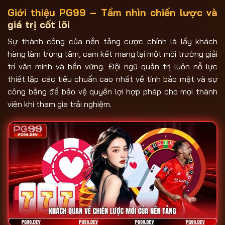
Giới thiệu PG99 – Tầm nhìn chiến lược và
giá trị cốt lõi
Sự thành công của nền tảng cược chính là lấy khách
hàng làm trọng tâm, cam kết mang lại một môi trường giải
trí văn minh và bền vững. Đội ngũ quản trị luôn nỗ lực
thiết lập các tiêu chuẩn cao nhất về tính bảo mật và sự
công bằng để bảo vệ quyền lợi hợp pháp cho mọi thành
viên khi tham gia trải nghiệm.