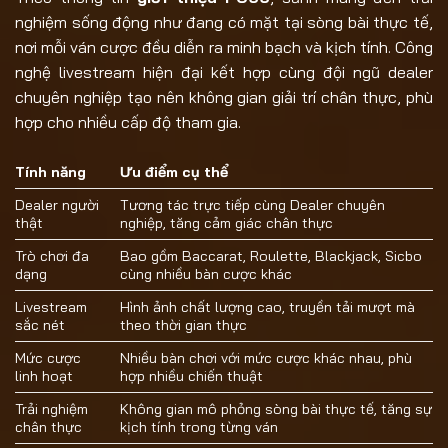
nghiệm sống động như đang có mặt tại sòng bài thực tế,
nơi mỗi ván cược đều diễn ra minh bạch và kịch tính. Công
nghệ livestream hiện đại kết hợp cùng đội ngũ dealer
chuyên nghiệp tạo nên không gian giải trí chân thực, phù
hợp cho nhiều cấp độ tham gia.
Tính năng
Ưu điểm cụ thể
Dealer người
Tương tác trực tiếp cùng Dealer chuyên
thật
nghiệp, tăng cảm giác chân thực
Trò chơi đa
Bao gồm Baccarat, Roulette, Blackjack, Sicbo
dạng
cùng nhiều bàn cược khác
Livestream
Hình ảnh chất lượng cao, truyền tải mượt mà
sắc nét
theo thời gian thực
Mức cược
Nhiều bàn chơi với mức cược khác nhau, phù
linh hoạt
hợp nhiều chiến thuật
Trải nghiệm
Không gian mô phỏng sòng bài thực tế, tăng sự
chân thực
kịch tính trong từng ván