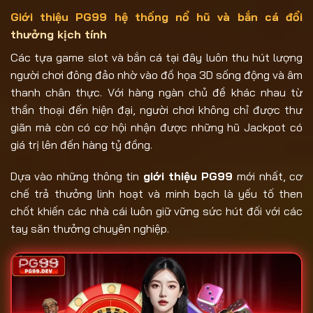
Giới thiệu PG99 hệ thống nổ hũ và bắn cá đổi
thưởng kịch tính
Các tựa game slot và bắn cá tại đây luôn thu hút lượng
người chơi đông đảo nhờ vào đồ họa 3D sống động và âm
thanh chân thực. Với hàng ngàn chủ đề khác nhau từ
thần thoại đến hiện đại, người chơi không chỉ được thư
giãn mà còn có cơ hội nhận được những hũ Jackpot có
giá trị lên đến hàng tỷ đồng.
Dựa vào những thông tin
giới thiệu PG99
mới nhất, cơ
chế trả thưởng linh hoạt và minh bạch là yếu tố then
chốt khiến các nhà cái luôn giữ vững sức hút đối với các
tay săn thưởng chuyên nghiệp.