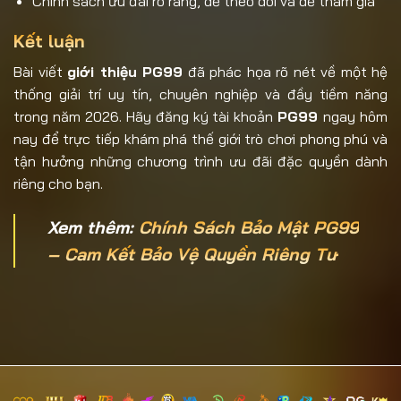
Chính sách ưu đãi rõ ràng, dễ theo dõi và dễ tham gia
Kết luận
Bài viết
giới thiệu PG99
đã phác họa rõ nét về một hệ
thống giải trí uy tín, chuyên nghiệp và đầy tiềm năng
trong năm 2026. Hãy đăng ký tài khoản
PG99
ngay hôm
nay để trực tiếp khám phá thế giới trò chơi phong phú và
tận hưởng những chương trình ưu đãi đặc quyền dành
riêng cho bạn.
Xem thêm:
Chính Sách Bảo Mật PG99
– Cam Kết Bảo Vệ Quyền Riêng Tư