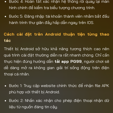
Bước 4: Hoàn tất xác nhận hệ thống rồi quay lại màn
hình chính để kiểm tra biểu tượng chương trình.
Bước 5: Đăng nhập tài khoản thành viên nhằm bắt đầu
hành trình thư giãn đầy hấp dẫn ngay trên IOS.
Cách cài đặt trên Android thuận tiện từng thao
tác
Thiết bị Android sở hữu khả năng tương thích cao nên
quá trình cài đặt thường diễn ra rất nhanh chóng. Chỉ cần
thực hiện đúng hướng dẫn
tải app PG99
, người chơi sẽ
dễ dàng mở ra không gian giải trí sống động trên điện
thoại cá nhân.
Bước 1: Truy cập website chính thức để nhận file APK
phù hợp với thiết bị Android.
Bước 2: Nhấn xác nhận cho phép điện thoại nhận dữ
liệu từ nguồn đáng tin cậy.