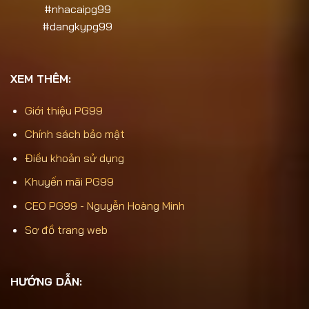
#nhacaipg99
#dangkypg99
XEM THÊM:
Giới thiệu PG99
Chính sách bảo mật
Điều khoản sử dụng
Khuyến mãi PG99
CEO PG99 - Nguyễn Hoàng Minh
Sơ đồ trang web
HƯỚNG DẪN: