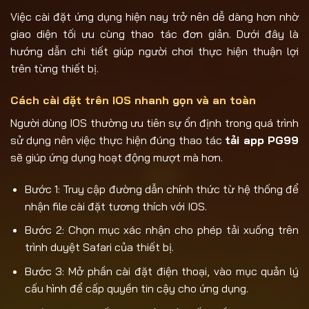
Việc cài đặt ứng dụng hiện nay trở nên dễ dàng hơn nhờ
giao diện tối ưu cùng thao tác đơn giản. Dưới đây là
hướng dẫn chi tiết giúp người chơi thực hiện thuận lợi
trên từng thiết bị.
Cách cài đặt trên IOS nhanh gọn và an toàn
Người dùng IOS thường ưu tiên sự ổn định trong quá trình
sử dụng nên việc thực hiện đúng thao tác
tải app PG99
sẽ giúp ứng dụng hoạt động mượt mà hơn.
Bước 1: Truy cập đường dẫn chính thức từ hệ thống để
nhận file cài đặt tương thích với IOS.
Bước 2: Chọn mục xác nhận cho phép tải xuống trên
trình duyệt Safari của thiết bị.
Bước 3: Mở phần cài đặt điện thoại, vào mục quản lý
cấu hình để cấp quyền tin cậy cho ứng dụng.