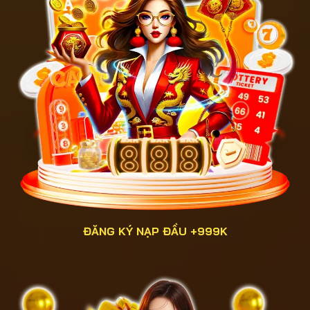
ĐĂNG KÝ NẠP ĐẦU +999K