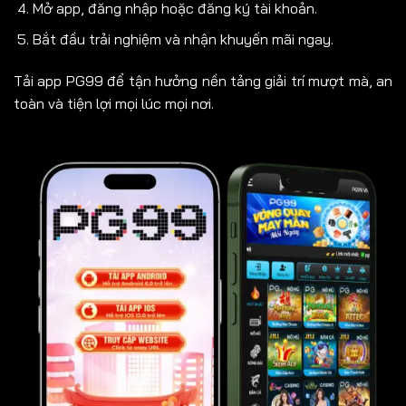
Mở app, đăng nhập hoặc đăng ký tài khoản.
thuận tiện tối đa trong việc chuyển đổi tiền tệ. Mọi lịch
Bắt đầu trải nghiệm và nhận khuyến mãi ngay.
sử giao dịch đều được ghi lại minh bạch, cho phép hội
viên dễ dàng kiểm soát dòng vốn và hoàn toàn an tâm
Tải app PG99 để tận hưởng nền tảng giải trí mượt mà, an
về tính chính trực của hệ thống thanh toán.
toàn và tiện lợi mọi lúc mọi nơi.
NẠP RÚT DIỄN RA NHANH CHÓNG
Dịch vụ chăm sóc 24/7
Đội ngũ nhân viên tư vấn
PG99
được đào tạo bài bản,