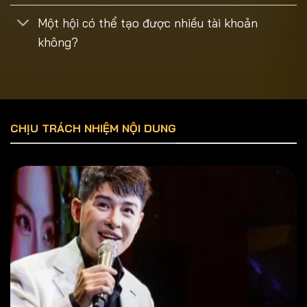
được trả về nhanh chóng, hình thức này giúp người
Một hội có thể tạo được nhiều tài khoản
chơi chủ động thời gian, trải nghiệm cảm giác giải trí
không?
không gián đoạn.
CHỊU TRÁCH NHIỆM NỘI DUNG
SẢNH THỂ THAO CỰC HOT VỚI ƯU ĐÃI KHỦNG
Casino PG99 đẳng cấp
Sảnh mang đến không gian giải trí sang trọng, tái hiện
chân thực trải nghiệm tại các sòng bài chuyên nghiệp.