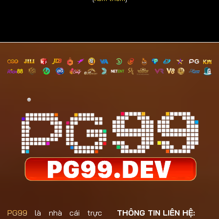
Nhờ sự kết hợp giữa công nghệ tiên tiến và hệ thống
vận hành chuyên nghiệp, Casino trực tuyến
PG99
tạo nên môi trường giải trí hấp dẫn, nơi mỗi ván chơi
đều rõ ràng và liền mạch. Người dùng có thể dễ dàng
tham gia mọi lúc, tận hưởng trải nghiệm mượt mà
cùng khả năng kết nối ổn định trên nhiều thiết bị khác
nhau.
Nổ hũ đổi thưởng lớn
Sảnh nổ hũ
PG99
mang đến không gian giải trí sôi
động, nơi hội tụ hàng trăm trò chơi quay số đa dạng
chủ đề từ cổ điển đến hiện đại. Với thiết kế bắt mắt và
cơ chế vận hành linh hoạt, đây là lựa chọn phù hợp
cho những ai muốn tìm kiếm cảm giác hồi hộp và cơ
hội nhận thưởng giá trị. Những điểm nổi bật tại sảnh
này bao gồm:
Hàng trăm game nổ hũ
PG99
đa dạng chủ đề, dễ
PG99
là nhà cái trực
THÔNG TIN LIÊN HỆ: