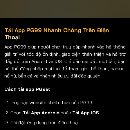
256-bit
giao dịch bằng chuẩn mã hóa cao cấp
Tường lửa
Ngăn chặn truy cập trái phép, hạn chế các
kép
cuộc tấn công từ bên ngoài
Tải App PG99 Nhanh Chóng Trên Điện
Xác thực
Tăng cường bảo vệ tài khoản thông qua lớp
2FA
xác minh bổ sung
Thoại
Bảo mật
PG99
đảm bảo an toàn cho mọi thao tác
App PG99 giúp người chơi truy cập nhanh vào hệ thống
giao dịch
nạp rút và xử lý tài chính
giải trí với tốc độ ổn định, giao diện thân thiện và hỗ trợ
Giám sát hệ
Theo dõi hoạt động liên tục nhằm phát hiện,
đầy đủ trên Android và iOS. Chỉ cần cài đặt một lần, bạn
thống
xử lý rủi ro kịp thời
có thể đăng nhập mọi lúc để tham gia thể thao, casino,
nổ hũ, bắn cá và nhận nhiều ưu đãi độc quyền.
Tốc độ nạp rút thần tốc
Một trong những điểm cộng lớn nhất của
PG99
chính
Cách tải app PG99:
là quy trình giao dịch tài chính được xử lý tự động,
giúp rút ngắn thời gian chờ đợi của người chơi xuống
Truy cập website chính thức của PG99.
chỉ còn vài phút.
Chọn
Tải App Android
hoặc
Tải App iOS
.
Nhà cái liên kết trực tiếp với hầu hết các ngân hàng
Cài đặt ứng dụng trên điện thoại.
lớn và các ví điện tử phổ biến nhất hiện nay, tạo sự